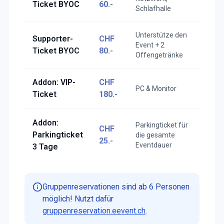
Ticket BYOC
60.-
Schlafhalle
Unterstütze den
Supporter-
CHF
Event + 2
Ticket BYOC
80.-
Offengetränke
Addon: VIP-
CHF
PC & Monitor
Ticket
180.-
Addon:
Parkingticket für
CHF
Parkingticket
die gesamte
25.-
Eventdauer
3 Tage
Gruppenreservationen sind ab 6 Personen
möglich! Nutzt dafür
gruppenreservation.eevent.ch
.